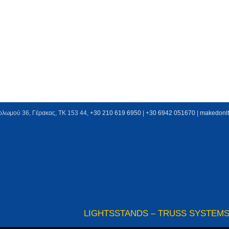
ολωμού 36, Γέρακας, ΤΚ 153 44,
+30 210 619 6950
| +
30 6942 051670
|
makedonl
LIGHTS
STANDS – TRUSS SYSTEM