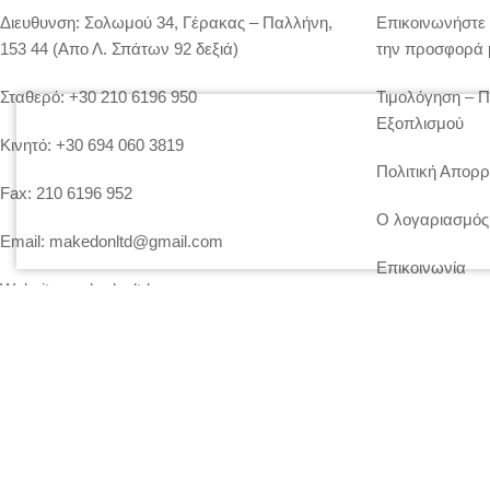
Διευθυνση:
Σολωμού 34, Γέρακας – Παλλήνη,
Επικοινωνήστε 
153 44 (Απο Λ. Σπάτων 92 δεξιά)
την προσφορά 
Σταθερό:
+30 210 6196 950
Τιμολόγηση – 
Εξοπλισμού
Κινητό:
+30 694 060 3819
Πολιτική Απορρ
Fax:
210 6196 952
Ο λογαριασμός
Email:
makedonltd@gmail.com
Επικοινωνία
Website:
makedonltd.gr
Social Media
: