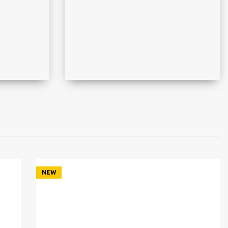
Lighting Consoles -
Power Boards -
Dimmers
NEW