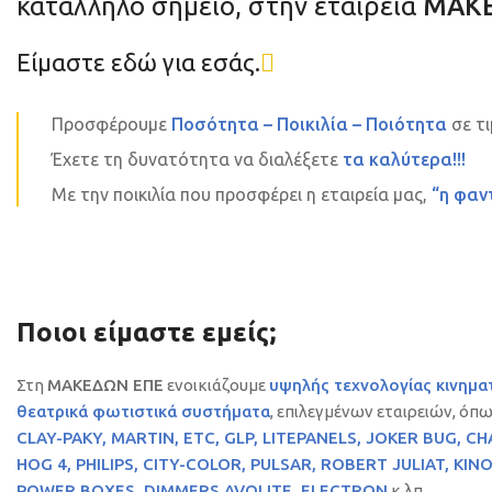
κατάλληλο σημείο, στην εταιρεία
ΜΑΚΕ
Είμαστε εδώ για εσάς.
Προσφέρουμε
Ποσότητα – Ποικιλία – Ποιότητα
σε τι
Έχετε τη δυνατότητα να διαλέξετε
τα καλύτερα!!!
Με την ποικιλία που προσφέρει η εταιρεία μας,
“η φαν
Ποιοι είμαστε εμείς;
Στη
ΜΑΚΕΔΩΝ ΕΠΕ
ενοικιάζουμε
υψηλής τεχνολογίας κινηματ
θεατρικά φωτιστικά συστήματα
, επιλεγμένων εταιρειών, όπ
CLAY-PAKY, MARTIN, ETC, GLP, LITEPANELS, JOKER BUG, C
HOG 4, PHILIPS, CITY-COLOR, PULSAR, ROBERT JULIAT, KIN
POWER BOXES, DIMMERS AVOLITE, ELECTRON
κ.λπ.