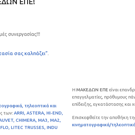
ΔΩΝ ΕΠΕ!
μές συνεργασίας!!!
τασία σας καλπάζει”
.
Η
ΜΑΚΕΔΩΝ ΕΠΕ
είναι επανδρ
επαγγελματίες, πρόθυμους πά
επίδειξης, εγκατάστασης και 
ογραφικά, τηλεοπτικά και
ως των:
ARRI, ASTERA, HI-END,
Επισκεφθείτε την αποθήκη της 
HAUVET, CHIMERA, MA3, MA2,
κινηματογραφικά/τηλεοπτικ
OFLO, LITEC TRUSSES, INDU