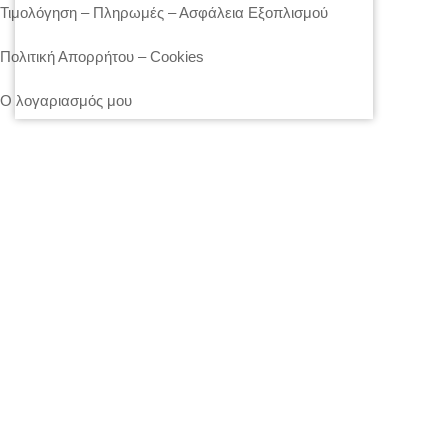
Τιμολόγηση – Πληρωμές – Ασφάλεια Εξοπλισμού
Πολιτική Απορρήτου – Cookies
Ο λογαριασμός μου
Επικοινωνία
SITEMAP
LIGHTS
STANDS – TRUSS SYSTEMS
ACCESSORIES
LIGHTING CONSOLES-POWERBOARDS-DIMMERS
MOVING HEADS-EFFECTS
ΒΡΕΊΤΕ ΜΑΣ ΣΤΟΝ ΧΆΡΤΗ