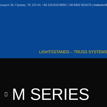
ολωμού 36, Γέρακας, ΤΚ 153 44,
+30 210 619 6950
| +
30 6942 051670
|
makedonl
LIGHTS
STANDS – TRUSS SYSTEM
M SERIES