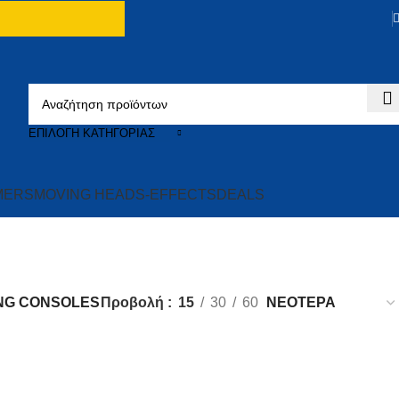
ΕΠΙΛΟΓΉ ΚΑΤΗΓΟΡΊΑΣ
MERS
MOVING HEADS-EFFECTS
DEALS
ING CONSOLES
Προβολή
15
30
60