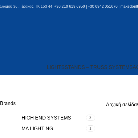
ολωμού 36, Γέρακας, ΤΚ 153 44,
+30 210 619 6950
| +
30 6942 051670
|
makedonl
LIGHTS
STANDS – TRUSS SYSTEMS
A
LIGHTING 
Brands
Αρχική σελίδα
HIGH END SYSTEMS
3
MA LIGHTING
1