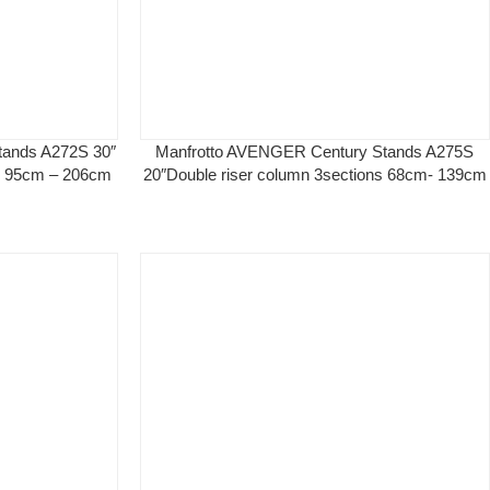
tands A272S 30″
Manfrotto AVENGER Century Stands A275S
s 95cm – 206cm
20″Double riser column 3sections 68cm- 139cm