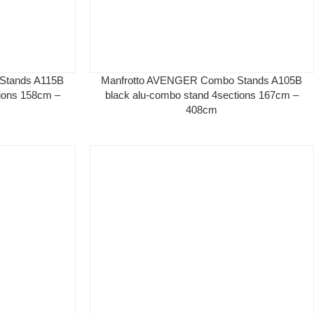
Stands A115B
Manfrotto AVENGER Combo Stands A105B
tions 158cm –
black alu-combo stand 4sections 167cm –
408cm