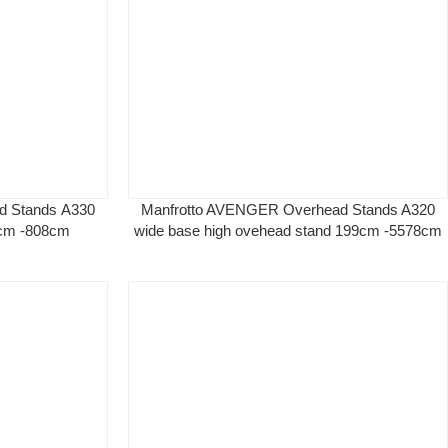
d Stands Α330
Manfrotto AVENGER Overhead Stands A320
0cm -808cm
wide base high ovehead stand 199cm -5578cm