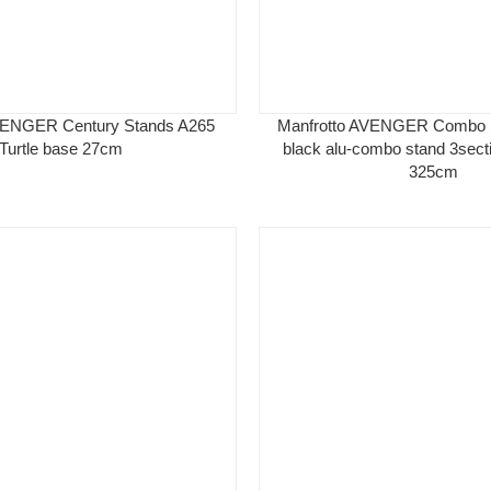
VENGER Century Stands A265
Manfrotto AVENGER Combo 
Turtle base 27cm
black alu-combo stand 3sec
325cm