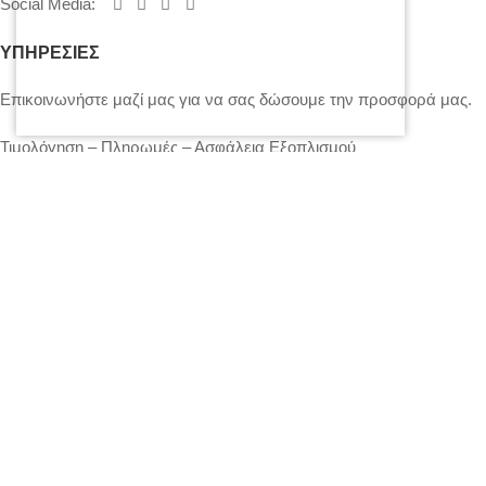
Social Media
:
ΥΠΗΡΕΣΙΕΣ
Επικοινωνήστε μαζί μας για να σας δώσουμε την προσφορά μας.
Τιμολόγηση – Πληρωμές – Ασφάλεια Εξοπλισμού
Πολιτική Απορρήτου – Cookies
Ο λογαριασμός μου
Επικοινωνία
SITEMAP
LIGHTS
STANDS – TRUSS SYSTEMS
ACCESSORIES
LIGHTING CONSOLES-POWERBOARDS-DIMMERS