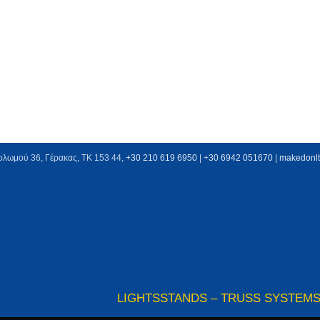
ολωμού 36, Γέρακας, ΤΚ 153 44,
+30 210 619 6950
| +
30 6942 051670
|
makedonl
LIGHTS
STANDS – TRUSS SYSTEM