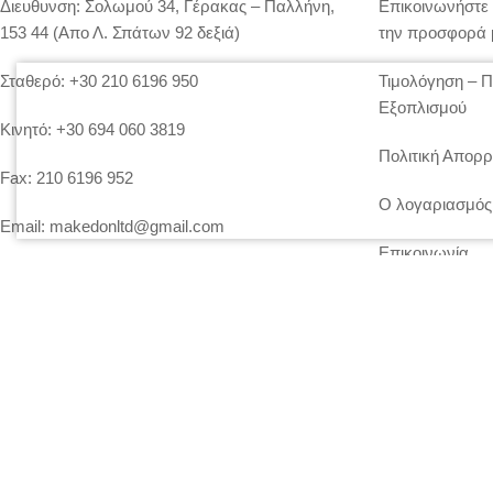
Διευθυνση:
Σολωμού 34, Γέρακας – Παλλήνη,
Επικοινωνήστε 
153 44 (Απο Λ. Σπάτων 92 δεξιά)
την προσφορά 
Σταθερό:
+30 210 6196 950
Τιμολόγηση – 
Εξοπλισμού
Κινητό:
+30 694 060 3819
Πολιτική Απορρ
Fax:
210 6196 952
Ο λογαριασμός
Email:
makedonltd@gmail.com
Επικοινωνία
Website:
makedonltd.gr
Social Media
: