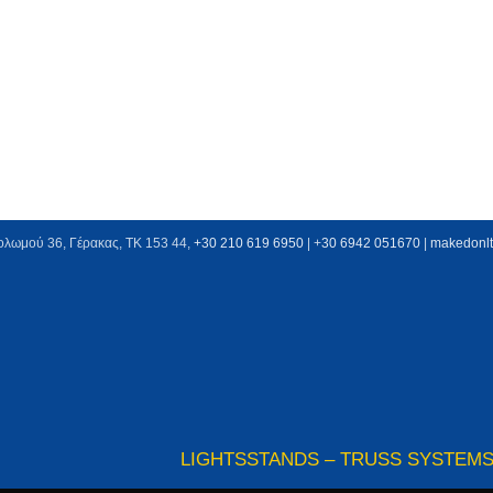
ολωμού 36, Γέρακας, ΤΚ 153 44,
+30 210 619 6950
| +
30 6942 051670
|
makedonl
LIGHTS
STANDS – TRUSS SYSTEM