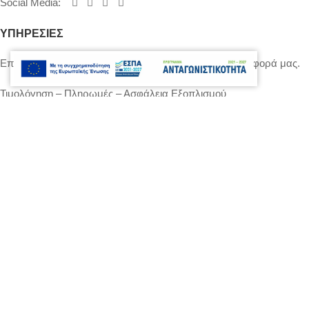
Social Media
:
ΥΠΗΡΕΣΙΕΣ
Επικοινωνήστε μαζί μας για να σας δώσουμε την προσφορά μας.
Τιμολόγηση – Πληρωμές – Ασφάλεια Εξοπλισμού
Πολιτική Απορρήτου – Cookies
Ο λογαριασμός μου
Επικοινωνία
SITEMAP
LIGHTS
STANDS – TRUSS SYSTEMS
ACCESSORIES
LIGHTING CONSOLES-POWERBOARDS-DIMMERS