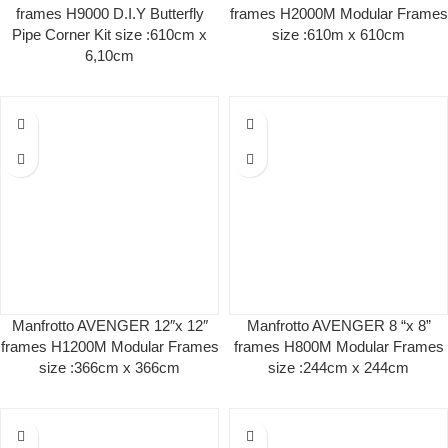
frames Η9000 D.I.Y Butterfly
frames Η2000M Modular Frames
Pipe Corner Kit size :610cm x
size :610m x 610cm
6,10cm
Manfrotto AVENGER 12″x 12″
Manfrotto AVENGER 8 “x 8”
frames Η1200M Modular Frames
frames Η800M Modular Frames
size :366cm x 366cm
size :244cm x 244cm