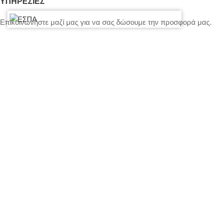
ΥΠΗΡΕΣΙΕΣ
Επικοινωνήστε μαζί μας για να σας δώσουμε την προσφορά μας.
Γενικοί όροι ενοικίασης
Τιμολόγηση – Πληρωμές – Ασφάλεια Εξοπλισμού
Πολιτική Απορρήτου – Cookies
Ο λογαριασμός μου
Επικοινωνία
SITEMAP
LIGHTS
STANDS – TRUSS SYSTEMS
ACCESSORIES
LIGHTING CONSOLES-POWERBOARDS-DIMMERS
MOVING HEADS-EFFECTS