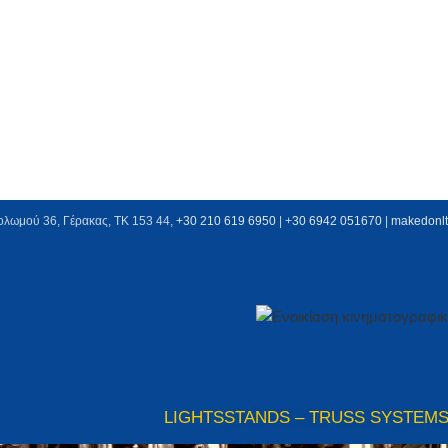
ολωμού 36, Γέρακας, ΤΚ 153 44,
+30 210 619 6950
| +
30 6942 051670
|
makedonl
LIGHTS
STANDS – TRUSS SYSTEM