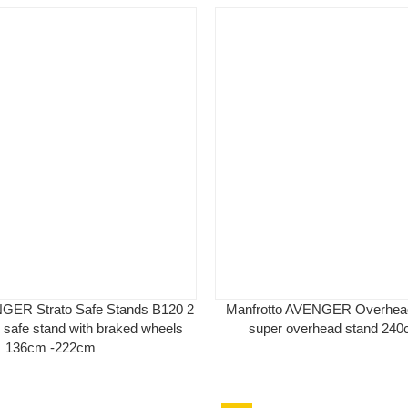
NGER Strato Safe Stands B120 2
Manfrotto AVENGER Overhea
o safe stand with braked wheels
super overhead stand 24
136cm -222cm