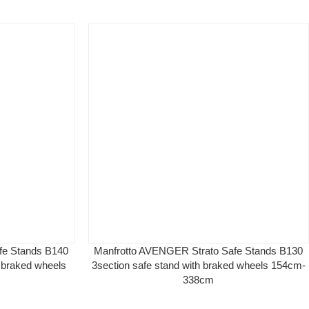
fe Stands B140
Manfrotto AVENGER Strato Safe Stands B130
h braked wheels
3section safe stand with braked wheels 154cm-
m
338cm