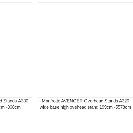
d Stands Α330
Manfrotto AVENGER Overhead Stands A320
0cm -808cm
wide base high ovehead stand 199cm -5578cm