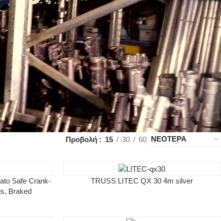
Προβολή
15
30
60
to Safe Crank-
TRUSS LITEC QX 30 4m silver
s, Braked