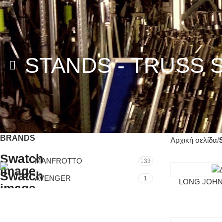
STANDS - TRUSS 
BRANDS
Αρχική σελίδα
MANFROTTO
133
AVENGER
1
LONG JOHN