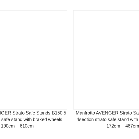
NGER Strato Safe Stands B150 5
Manfrotto AVENGER Strato Sa
o safe stand with braked wheels
4section strato safe stand wit
190cm – 610cm
172cm – 467c