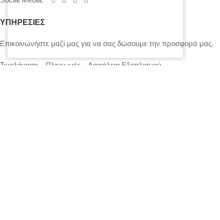
ΥΠΗΡΕΣΙΕΣ
Επικοινωνήστε μαζί μας για να σας δώσουμε την προσφορά μας.
Τιμολόγηση – Πληρωμές – Ασφάλεια Εξοπλισμού
Πολιτική Απορρήτου – Cookies
Ο λογαριασμός μου
Επικοινωνία
SITEMAP
LIGHTS
STANDS – TRUSS SYSTEMS
ACCESSORIES
LIGHTING CONSOLES-POWERBOARDS-DIMMERS
MOVING HEADS-EFFECTS