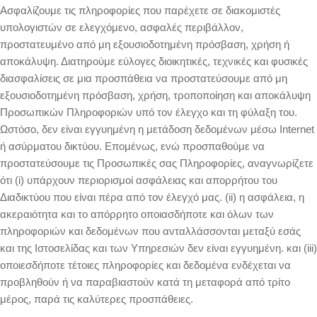
Ασφαλίζουμε τις πληροφορίες που παρέχετε σε διακομιστές
υπολογιστών σε ελεγχόμενο, ασφαλές περιβάλλον,
προστατευμένο από μη εξουσιοδοτημένη πρόσβαση, χρήση ή
αποκάλυψη. Διατηρούμε εύλογες διοικητικές, τεχνικές και φυσικές
διασφαλίσεις σε μια προσπάθεια να προστατεύσουμε από μη
εξουσιοδοτημένη πρόσβαση, χρήση, τροποποίηση και αποκάλυψη
Προσωπικών Πληροφοριών υπό τον έλεγχο και τη φύλαξη του.
Ωστόσο, δεν είναι εγγυημένη η μετάδοση δεδομένων μέσω Internet
ή ασύρματου δικτύου. Επομένως, ενώ προσπαθούμε να
προστατεύσουμε τις Προσωπικές σας Πληροφορίες, αναγνωρίζετε
ότι (i) υπάρχουν περιορισμοί ασφάλειας και απορρήτου του
Διαδικτύου που είναι πέρα από τον έλεγχό μας. (ii) η ασφάλεια, η
ακεραιότητα και το απόρρητο οποιασδήποτε και όλων των
πληροφοριών και δεδομένων που ανταλλάσσονται μεταξύ εσάς
και της Ιστοσελίδας και των Υπηρεσιών δεν είναι εγγυημένη. και (iii)
οποιεσδήποτε τέτοιες πληροφορίες και δεδομένα ενδέχεται να
προβληθούν ή να παραβιαστούν κατά τη μεταφορά από τρίτο
μέρος, παρά τις καλύτερες προσπάθειες.