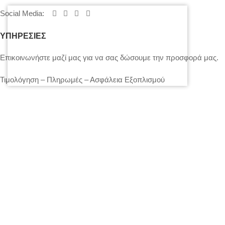
Social Media
:
ΥΠΗΡΕΣΙΕΣ
Επικοινωνήστε μαζί μας για να σας δώσουμε την προσφορά μας.
Τιμολόγηση – Πληρωμές – Ασφάλεια Εξοπλισμού
Πολιτική Απορρήτου – Cookies
Ο λογαριασμός μου
Επικοινωνία
SITEMAP
LIGHTS
STANDS – TRUSS SYSTEMS
ACCESSORIES