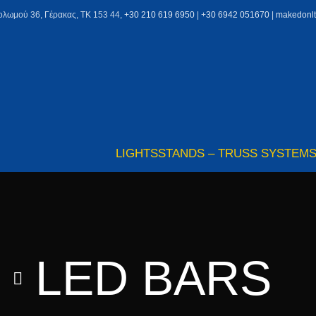
ολωμού 36, Γέρακας, ΤΚ 153 44,
+30 210 619 6950
| +
30 6942 051670
|
makedonl
LIGHTS
STANDS – TRUSS SYSTEM
LED BARS