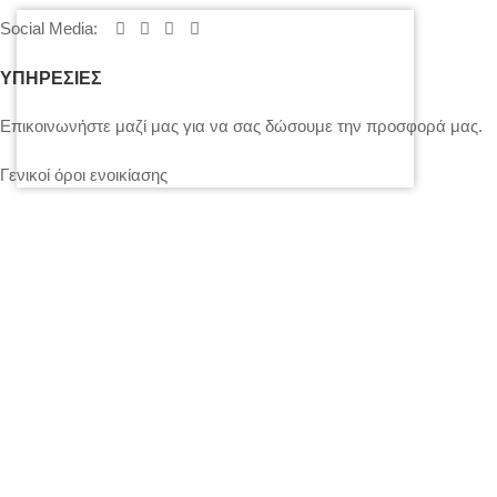
Social Media
:
ΥΠΗΡΕΣΙΕΣ
Επικοινωνήστε μαζί μας για να σας δώσουμε την προσφορά μας.
Γενικοί όροι ενοικίασης
Τιμολόγηση – Πληρωμές – Ασφάλεια Εξοπλισμού
Πολιτική Απορρήτου – Cookies
Ο λογαριασμός μου
Επικοινωνία
SITEMAP
LIGHTS
STANDS – TRUSS SYSTEMS