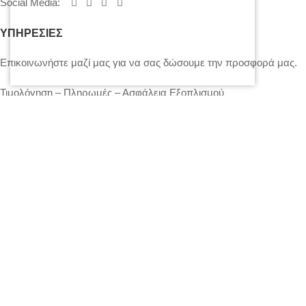
Social Media
:
ΥΠΗΡΕΣΙΕΣ
Επικοινωνήστε μαζί μας για να σας δώσουμε την προσφορά μας.
Τιμολόγηση – Πληρωμές – Ασφάλεια Εξοπλισμού
Πολιτική Απορρήτου – Cookies
Ο λογαριασμός μου
Επικοινωνία
SITEMAP
LIGHTS
STANDS – TRUSS SYSTEMS
ACCESSORIES
LIGHTING CONSOLES-POWERBOARDS-DIMMERS