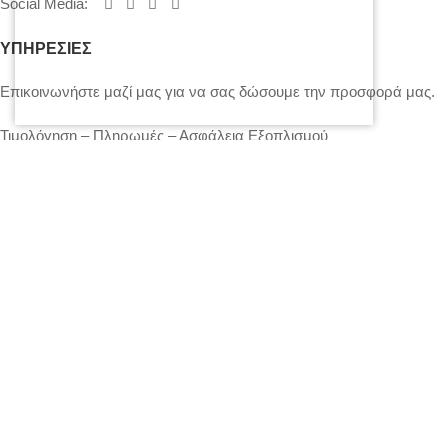
Social Media
:
ΥΠΗΡΕΣΙΕΣ
Επικοινωνήστε μαζί μας για να σας δώσουμε την προσφορά μας.
Τιμολόγηση – Πληρωμές – Ασφάλεια Εξοπλισμού
Πολιτική Απορρήτου – Cookies
Ο λογαριασμός μου
Επικοινωνία
SITEMAP
LIGHTS
STANDS – TRUSS SYSTEMS
ACCESSORIES
LIGHTING CONSOLES-POWERBOARDS-DIMMERS