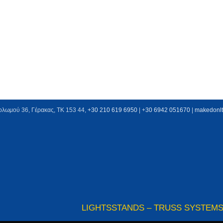
ολωμού 36, Γέρακας, ΤΚ 153 44,
+30 210 619 6950
| +
30 6942 051670
|
makedonl
LIGHTS
STANDS – TRUSS SYSTEM