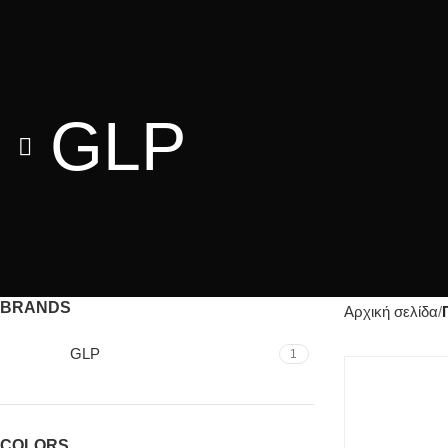
GLP
BRANDS
Αρχική σελίδα
GLP
1
COLORS