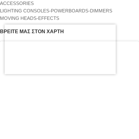
ACCESSORIES
LIGHTING CONSOLES-POWERBOARDS-DIMMERS
MOVING HEADS-EFFECTS
ΒΡΕΊΤΕ ΜΑΣ ΣΤΟΝ ΧΆΡΤΗ
Κάντε κλικ στο κουμπί 'Συμφωνώ' για να
ενεργοποιήσετε το Google maps.
Πολιτική Cookies
Συμφωνώ