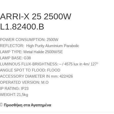
ARRI-X 25 2500W
L1.82400.B
POWER CONSUMPTION
:
2500W
REFLECTOR:
High Purity Aluminium Parabolic
LAMP TYPE:
Metal Halide 2500W/SE
LAMP BASE:
G38
LUMINOUS FLUX-BRIGHTNESS:
– / 4575 lux in 4m/ 127°
ANGLE SPOT TO FLOOD: FLOOD
ACCESSORY DIAMETER IN mm:
422/426
OPERATED VERSION
:
M.O
IP RATING:
IP23
WEIGHT:
21,5kg
Προσθήκη στα Αγαπημένα