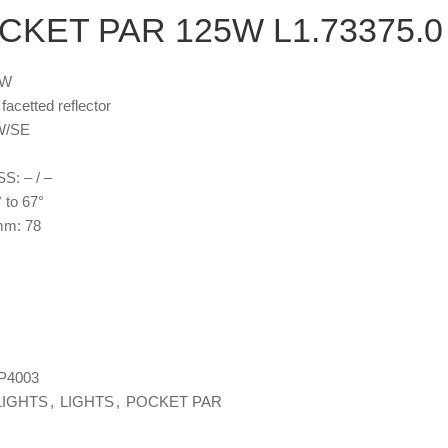
CKET PAR 125W L1.73375.0
5W
facetted reflector
W/SE
SS:
– / –
 to 67°
mm:
78
P4003
LIGHTS
,
LIGHTS
,
POCKET PAR