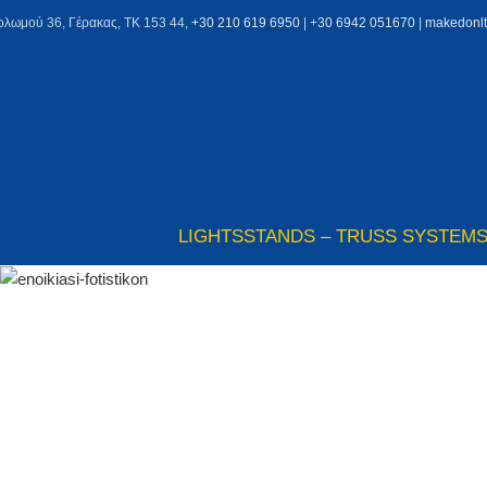
ολωμού 36, Γέρακας, ΤΚ 153 44,
+30 210 619 6950
| +
30 6942 051670
|
makedonl
LIGHTS
STANDS – TRUSS SYSTEM
Click to enlarge