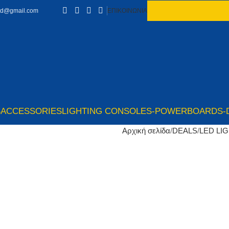
td@gmail.com
ΕΠΙΚΟΙΝΩΝΙΑ
S
ACCESSORIES
LIGHTING CONSOLES-POWERBOARDS-
Αρχική σελίδα
DEALS
LED LI