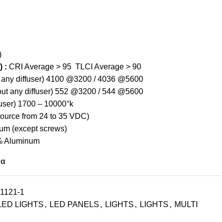
)
) :
CRI Average > 95 TLCI Average > 90
 any diffuser) 4100 @3200 / 4036 @5600
out any diffuser) 552 @3200 / 544 @5600
fuser) 1700 – 10000°k
source from 24 to 35 VDC)
m (except screws)
 Aluminum
να
1121-1
LED LIGHTS
,
LED PANELS
,
LIGHTS
,
LIGHTS
,
MULTI