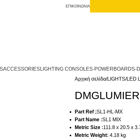
td@gmail.com
ΕΠΙΚΟΙΝΩΝΙΑ
S
ACCESSORIES
LIGHTING CONSOLES-POWERBOARDS-
Αρχική σελίδα
LIGHTS
LED 
DMGLUMIERE-
Part Ref ;
SL1-HL-MX
Part Name :
SL1 MIX
Metric Size :
111.8 x 20.5 x 3
Metric Weight:
4.18 kg