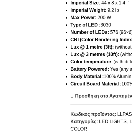
Imperial Size:
44 x 8 x 1.4 ‘’
Imperial Weight:
9.2 lb
Max Power:
200 W
Type of LED :
3030
Number of LEDs:
576 (96×6
CRI (Color Rendering Index
Lux @ 1 metre (3ft):
(without
Lux @ 3 metres (10ft):
(with
Color temperature
:(with dif
Battery Powered:
Yes (any 
Body Material :
100% Aluminu
Circuit Board Material :
100%
Προσθήκη στα Αγαπημέ
Κωδικός προϊόντος:
LLPAS
Κατηγορίες:
LED LIGHTS
,
COLOR