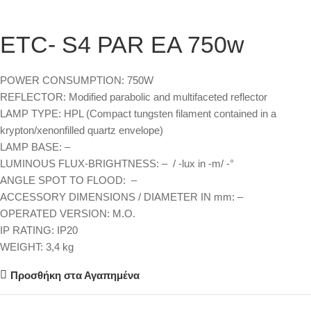
ETC- S4 PAR EA 750w
POWER CONSUMPTION
:
750W
REFLECTOR:
Modified parabolic and multifaceted reflector
LAMP TYPE:
HPL (Compact tungsten filament contained in a
krypton/xenonfilled quartz envelope)
LAMP BASE:
–
LUMINOUS FLUX-BRIGHTNESS:
– / -lux in -m/ -°
ANGLE SPOT TO FLOOD:
–
ACCESSORY DIMENSIONS / DIAMETER IN mm
:
–
OPERATED VERSION
:
M.O.
IP RATING:
IP20
WEIGHT:
3,4 kg
Προσθήκη στα Αγαπημένα