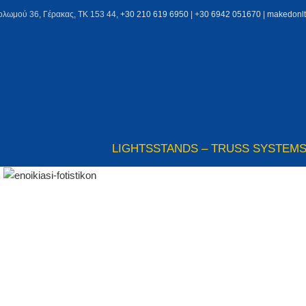
ολωμού 36, Γέρακας, ΤΚ 153 44,
+30 210 619 6950
| +
30 6942 051670
|
makedonl
LIGHTS
STANDS – TRUSS SYSTEM
Click to enlarge