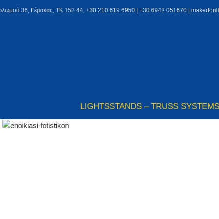
ολωμού 36, Γέρακας, ΤΚ 153 44,
+30 210 619 6950
| +
30 6942 051670
|
makedonl
LIGHTS
STANDS – TRUSS SYSTEM
Click to enlarge