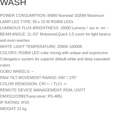
WASH
POWER CONSUMPTION
:
858W Nominal/ 1020W Maximum
LAMP-LED TYPE:
50 x 15 W RGBW LEDs
LUMINOUS FLUX-BRIGHTNESS:
16000 Lumens / -lux in -m/ –
BEAM ANGLE:
11–53° Motorized,Quick 1:5 zoom for tight beams
and even washes
WHITE LIGHT TEMPERATURE
:
2000K-10000K
COLORS:
RGBW LED color mixing with unique and expressive
Colorganics system for superior default white and deep saturated
colors
GOBO WHEELS:
–
PAN/ TILT MOVEMENT RANGE:
540° / 270°
COLOR RENDISION:
CRI >- / TLCI: >-
REMOTE DEVICE MANAGEMENT
:
RDM, USITT
DMX512/1990(Transceiver: RS-485)
IP RATING:
IP20
WEIGHT:
21 kg