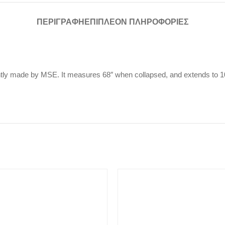
ΠΕΡΙΓΡΑΦΉ
ΕΠΙΠΛΈΟΝ ΠΛΗΡΟΦΟΡΊΕΣ
y made by MSE. It measures 68″ when collapsed, and extends to 10′ (3