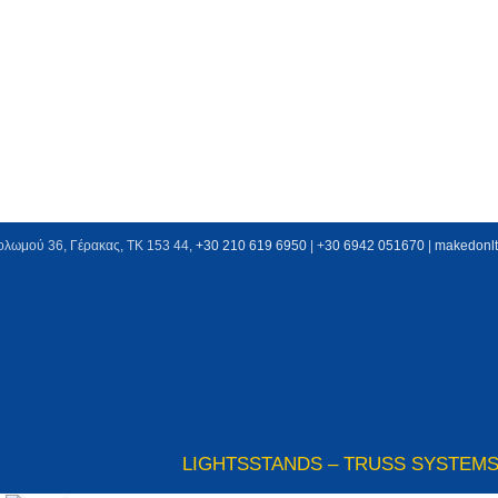
ολωμού 36, Γέρακας, ΤΚ 153 44,
+30 210 619 6950
| +
30 6942 051670
|
makedonl
LIGHTS
STANDS – TRUSS SYSTEM
Click to enlarge