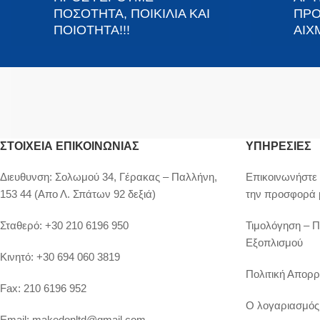
ΠΟΣΟΤΗΤΑ, ΠΟΙΚΙΛΙΑ ΚΑΙ
ΠΡΟ
ΠΟΙΟΤΗΤΑ!!!
ΑΙΧΜ
ΣΤΟΙΧΕΊΑ ΕΠΙΚΟΙΝΩΝΊΑΣ
ΥΠΗΡΕΣΙΕΣ
Διευθυνση:
Σολωμού 34, Γέρακας – Παλλήνη,
Επικοινωνήστε 
153 44 (Απο Λ. Σπάτων 92 δεξιά)
την προσφορά 
Σταθερό:
+30 210 6196 950
Τιμολόγηση – 
Εξοπλισμού
Κινητό:
+30 694 060 3819
Πολιτική Απορρ
Fax:
210 6196 952
Ο λογαριασμός
Email:
makedonltd@gmail.com