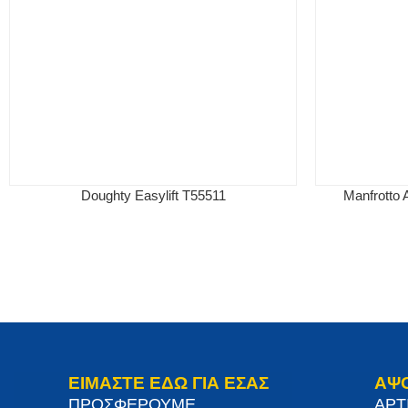
Doughty Easylift T55511
Manfrott
ΕΙΜΑΣΤΕ ΕΔΩ ΓΙΑ ΕΣΑΣ
ΑΨ
ΠΡΟΣΦΕΡΟΥΜΕ
ΑΡΤ