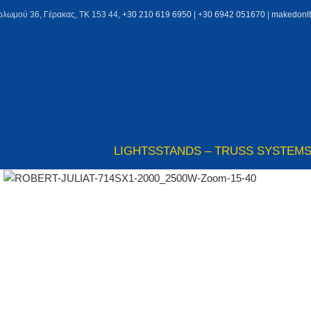
ολωμού 36, Γέρακας, ΤΚ 153 44,
+30 210 619 6950
| +
30 6942 051670
|
makedonl
LIGHTS
STANDS – TRUSS SYSTEM
Click to enlarge