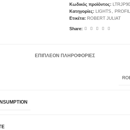
Κωδικός προϊόντος:
LTRJP90
Κατηγορίες:
LIGHTS
,
PROFI
Ετικέτα:
ROBERT JULIAT
Share:
ΕΠΙΠΛΈΟΝ ΠΛΗΡΟΦΟΡΊΕΣ
ROB
NSUMPTION
TE