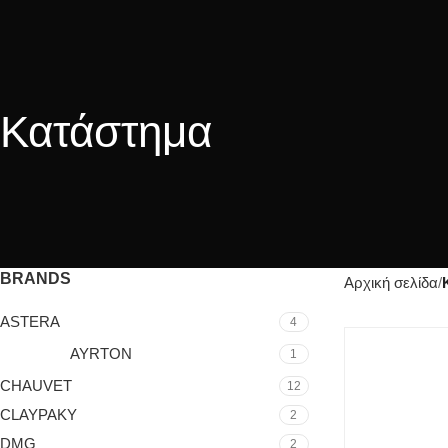
Κατάστημα
BRANDS
Αρχική σελίδα
ASTERA
4
AYRTON
1
CHAUVET
12
CLAYPAKY
2
DMG
2