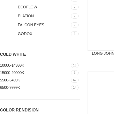
ECOFLOW
2
ELATION
2
FALCON EYES
2
GODOX
3
LE MAITRE
1
LEADERLIGHT
1
LONG JOHN
COLD WHITE
LENSGO
1
10000-14999K
13
LITEGEAR
2
15000-20000K
1
MARTIN
4
5500-6499K
67
NANGUANG
1
6500-9999K
14
NANLUX
3
ROXX
1
VELVET
3
COLOR RENDISION