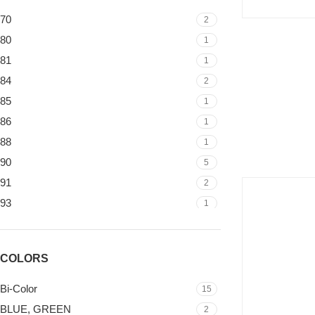
VILTROX
2
70
2
ARRI
83
80
1
81
ASTERA LED TECHNOLOGY
1
1
84
2
ETC
13
85
1
HIGH END SYSTEMS
9
86
1
CLAY PAKY
3
88
1
MARTIN PROFESSIONAL
12
90
5
91
ROBERT JULIAT
2
6
93
1
DESISTI
5
94
3
STRAND
1
95
9
COEMAR
COLORS
1
96
12
MA LIGHTING
1
97
3
Bi-Color
15
FOS TECHNOLOGIES
2
BLUE, GREEN
2