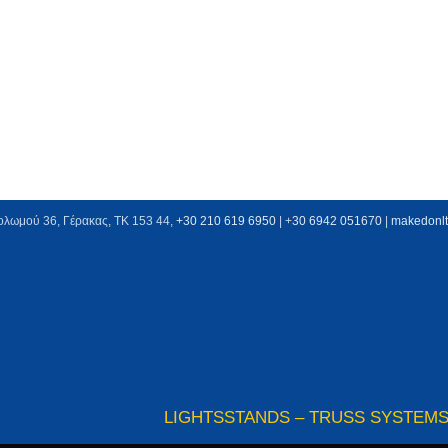
ολωμού 36, Γέρακας, ΤΚ 153 44,
+30 210 619 6950
| +
30 6942 051670
|
makedonl
LIGHTS
STANDS – TRUSS SYSTEM