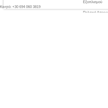
Εξοπλισμού
Κινητό:
+30 694 060 3819
Πολιτική Απορρ
Fax:
210 6196 952
Ο λογαριασμός
Email:
makedonltd@gmail.com
Επικοινωνία
Website:
makedonltd.gr
Social Media
:
© 2020 ΜΑΚΕΔΩΝ ΕΠΕ, All Rights Reserved | Powered by