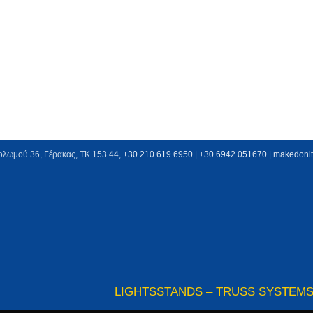
ολωμού 36, Γέρακας, ΤΚ 153 44,
+30 210 619 6950
| +
30 6942 051670
|
makedonl
LIGHTS
STANDS – TRUSS SYSTEM