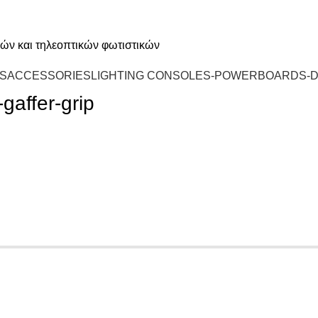
td@gmail.com
S
ACCESSORIES
LIGHTING CONSOLES-POWERBOARDS-
affer-grip