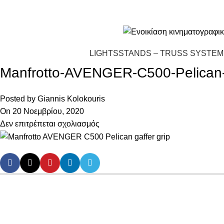
ολωμού 36, Γέρακας, ΤΚ 153 44,
+30 210 619 6950
| +
30 6942 051670
|
makedonl
LIGHTS
STANDS – TRUSS SYSTEM
Manfrotto-AVENGER-C500-Pelican-g
Posted by
Giannis Kolokouris
On 20 Νοεμβρίου, 2020
Δεν επιτρέπεται σχολιασμός