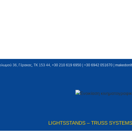
ολωμού 36, Γέρακας, ΤΚ 153 44,
+30 210 619 6950
| +
30 6942 051670
|
makedonl
LIGHTS
STANDS – TRUSS SYSTEM