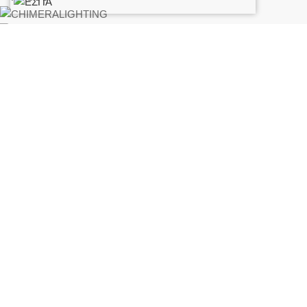
ΣΤΟΙΧΕΊΑ ΕΠΙΚΟΙΝΩΝΊΑΣ
Διευθυνση:
Σολωμού 34, Γέρακας – Παλλήνη, 153 44 (Απο Λ.
Σπάτων 92 δεξιά)
Σταθερό:
+30 210 6196 950
Κινητό:
+30 694 060 3819
Fax:
210 6196 952
Email:
makedonltd@gmail.com