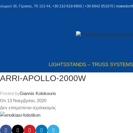
ολωμού 36, Γέρακας, ΤΚ 153 44,
+30 210 619 6950
| +
30 6942 051670
|
makedonl
LIGHTS
STANDS – TRUSS SYSTEM
ARRI-APOLLO-2000W
Posted by
Giannis Kolokouris
On 13 Νοεμβρίου, 2020
Δεν επιτρέπεται σχολιασμός