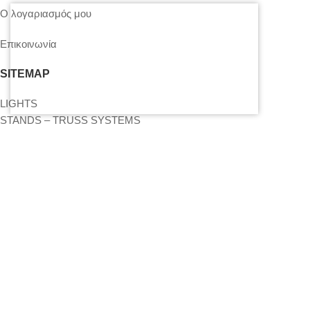
Ο λογαριασμός μου
Επικοινωνία
SITEMAP
LIGHTS
STANDS – TRUSS SYSTEMS
ACCESSORIES
LIGHTING CONSOLES-POWERBOARDS-DIMMERS
MOVING HEADS-EFFECTS
ΒΡΕΊΤΕ ΜΑΣ ΣΤΟΝ ΧΆΡΤΗ