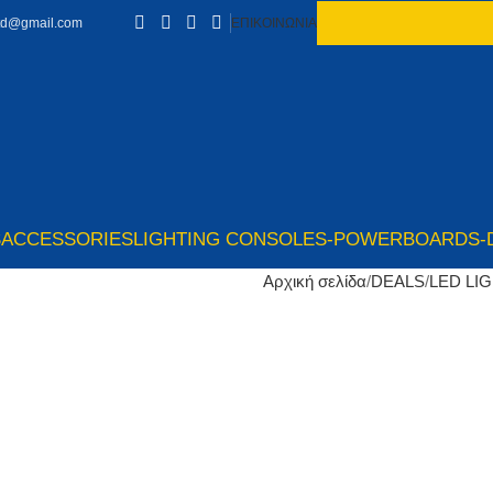
td@gmail.com
ΕΠΙΚΟΙΝΩΝΙΑ
S
ACCESSORIES
LIGHTING CONSOLES-POWERBOARDS-
Αρχική σελίδα
DEALS
LED LI