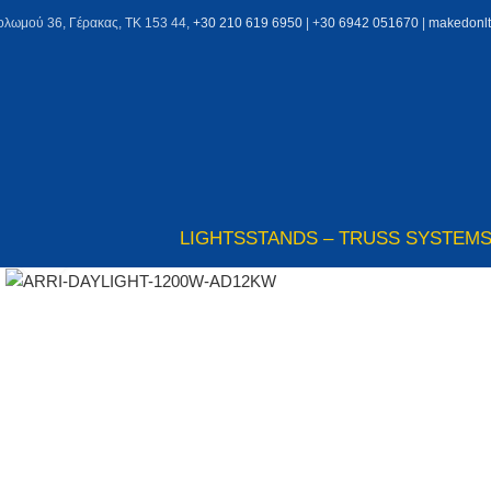
ολωμού 36, Γέρακας, ΤΚ 153 44,
+30 210 619 6950
| +
30 6942 051670
|
makedonl
LIGHTS
STANDS – TRUSS SYSTEM
Click to enlarge