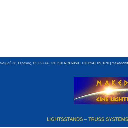
ολωμού 36, Γέρακας, ΤΚ 153 44,
+30 210 619 6950
| +
30 6942 051670
|
makedonl
LIGHTS
STANDS – TRUSS SYSTEM