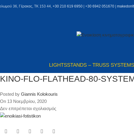
ολωμού 36, Γέρακας, ΤΚ 153 44,
+30 210 619 6950
| +
30 6942 051670
|
makedonl
LIGHTS
STANDS – TRUSS SYSTEM
KINO-FLO-FLATHEAD-80-SYSTEM
Posted by
Giannis Kolokouris
On 13 Νοεμβρίου, 2020
Δεν επιτρέπεται σχολιασμός