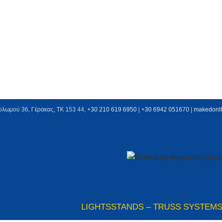
ολωμού 36, Γέρακας, ΤΚ 153 44,
+30 210 619 6950
| +
30 6942 051670
|
makedonl
LIGHTS
STANDS – TRUSS SYSTEM