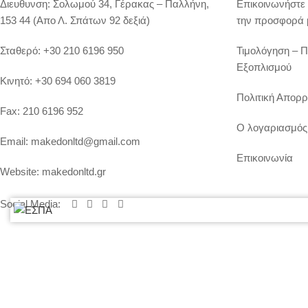
Διευθυνση:
Σολωμού 34, Γέρακας – Παλλήνη,
Επικοινωνήστε 
153 44 (Απο Λ. Σπάτων 92 δεξιά)
την προσφορά 
Σταθερό:
+30 210 6196 950
Τιμολόγηση – 
Εξοπλισμού
Κινητό:
+30 694 060 3819
Πολιτική Απορρ
Fax:
210 6196 952
Ο λογαριασμός
Email:
makedonltd@gmail.com
Επικοινωνία
Website:
makedonltd.gr
Social Media
:
© 2020 ΜΑΚΕΔΩΝ ΕΠΕ, All Rights Reserved | Powered by