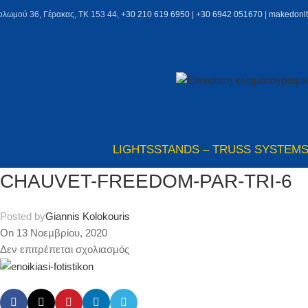
ολωμού 36, Γέρακας, ΤΚ 153 44,
+30 210 619 6950
| +
30 6942 051670
|
makedonl
LIGHTS
STANDS – TRUSS SYSTEM
CHAUVET-FREEDOM-PAR-TRI-6
Posted by
Giannis Kolokouris
On 13 Νοεμβρίου, 2020
Δεν επιτρέπεται σχολιασμός