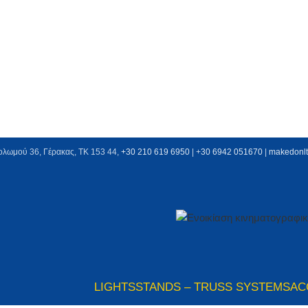
ολωμού 36, Γέρακας, ΤΚ 153 44,
+30 210 619 6950
| +
30 6942 051670
|
makedonl
LIGHTS
STANDS – TRUSS SYSTEMS
AC