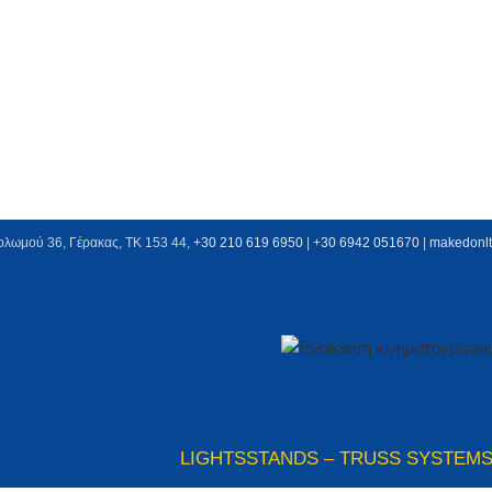
ολωμού 36, Γέρακας, ΤΚ 153 44,
+30 210 619 6950
| +
30 6942 051670
|
makedonl
LIGHTS
STANDS – TRUSS SYSTEM