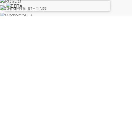
ΣΤΟΙΧΕΊΑ ΕΠΙΚΟΙΝΩΝΊΑΣ
Διευθυνση:
Σολωμού 34, Γέρακας – Παλλήνη, 153 44 (Απο Λ.
Σπάτων 92 δεξιά)
Σταθερό:
+30 210 6196 950
Κινητό:
+30 694 060 3819
Fax:
210 6196 952