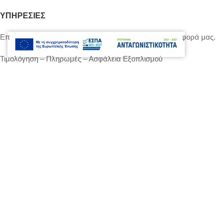
ΥΠΗΡΕΣΙΕΣ
Επικοινωνήστε μαζί μας για να σας δώσουμε την προσφορά μας.
Τιμολόγηση – Πληρωμές – Ασφάλεια Εξοπλισμού
Πολιτική Απορρήτου – Cookies
Ο λογαριασμός μου
Επικοινωνία
SITEMAP
LIGHTS
STANDS – TRUSS SYSTEMS
ACCESSORIES
LIGHTING CONSOLES-POWERBOARDS-DIMMERS
MOVING HEADS-EFFECTS