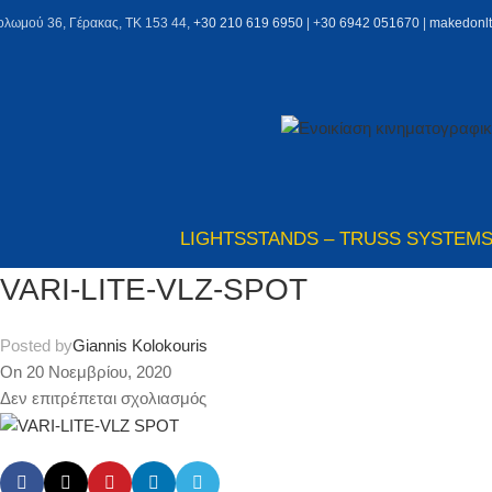
ολωμού 36, Γέρακας, ΤΚ 153 44,
+30 210 619 6950
| +
30 6942 051670
|
makedonl
LIGHTS
STANDS – TRUSS SYSTEM
VARI-LITE-VLZ-SPOT
Posted by
Giannis Kolokouris
On 20 Νοεμβρίου, 2020
Δεν επιτρέπεται σχολιασμός