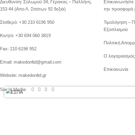
Διευθυνση:
Σολωμού 34, Γέρακας – Παλλήνη,
Επικοινωνήστε 
153 44 (Απο Λ. Σπάτων 92 δεξιά)
την προσφορά 
Σταθερό:
+30 210 6196 950
Τιμολόγηση – 
Εξοπλισμού
Κινητό:
+30 694 060 3819
Πολιτική Απορρ
Fax:
210 6196 952
Ο λογαριασμός
Email:
makedonltd@gmail.com
Επικοινωνία
Website:
makedonltd.gr
Social Media
:
© 2020 ΜΑΚΕΔΩΝ ΕΠΕ, All Rights Reserved | Powered by