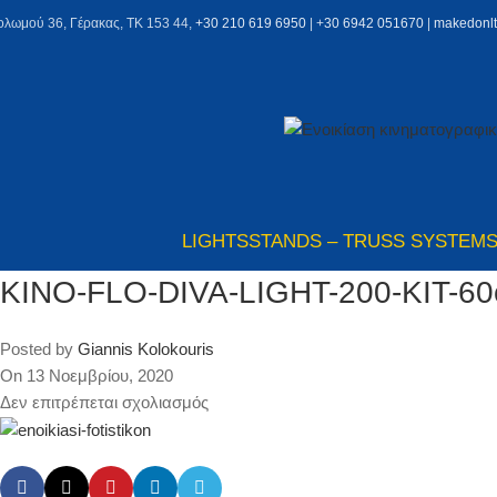
ολωμού 36, Γέρακας, ΤΚ 153 44,
+30 210 619 6950
| +
30 6942 051670
|
makedonl
LIGHTS
STANDS – TRUSS SYSTEM
KINO-FLO-DIVA-LIGHT-200-KIT-6
Posted by
Giannis Kolokouris
On 13 Νοεμβρίου, 2020
Δεν επιτρέπεται σχολιασμός