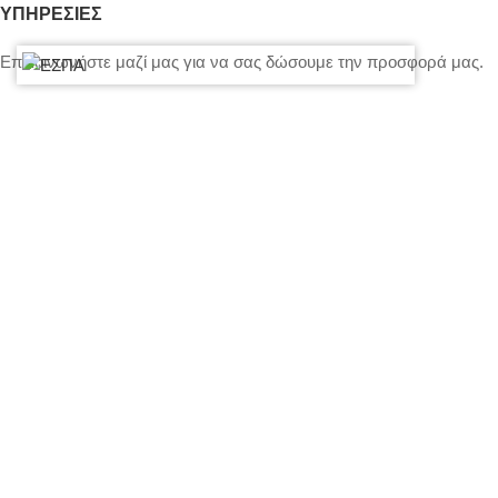
ΥΠΗΡΕΣΙΕΣ
Επικοινωνήστε μαζί μας για να σας δώσουμε την προσφορά μας.
Τιμολόγηση – Πληρωμές – Ασφάλεια Εξοπλισμού
Πολιτική Απορρήτου – Cookies
Ο λογαριασμός μου
Επικοινωνία
SITEMAP
LIGHTS
STANDS – TRUSS SYSTEMS
ACCESSORIES
LIGHTING CONSOLES-POWERBOARDS-DIMMERS
MOVING HEADS-EFFECTS